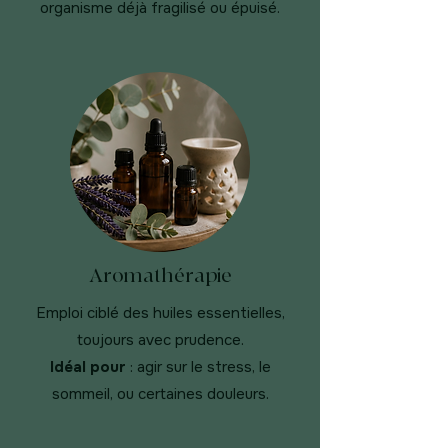
organisme déjà fragilisé ou épuisé.
Aromathérapie
Emploi ciblé des huiles essentielles,
toujours avec prudence.
Idéal pour
: agir sur le stress, le
sommeil, ou certaines douleurs.