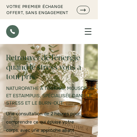
VOTRE PREMIER ÉCHANGE
OFFERT, SANS ENGAGEMENT
Retrouver de l’énergie
quand le stress vous a
tout pris
NATUROPATHE À TOURNAI, MOUSCRON
ET ESTAIMPUIS, SPÉCIALISÉE DANS LE
STRESS ET LE BURN-OUT
Une consultation de 2 heures pour
comprendre ce qui épuise votre
corps, avec une approche alliant