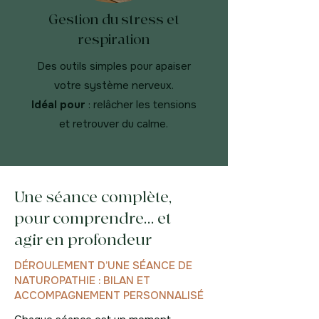
Gestion du stress et
respiration
Des outils simples pour apaiser
votre système nerveux.
Idéal pour
: relâcher les tensions
et retrouver du calme.
Une séance complète,
pour comprendre… et
agir en profondeur
DÉROULEMENT D’UNE SÉANCE DE
NATUROPATHIE : BILAN ET
ACCOMPAGNEMENT PERSONNALISÉ