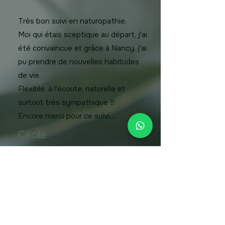
Très bon suivi en naturopathie.
Moi qui étais sceptique au départ, j'ai
été convaincue et grâce à Nancy, j'ai
pu prendre de nouvelles habitudes
de vie.
Flexible, à l'écoute, naturelle et
surtout très sympathique !!
Encore merci pour ce suivi...
Cécile
Merci à Nancy d’avoir pris le temps
d’écouter et de proposer un
programme si bien ficelé