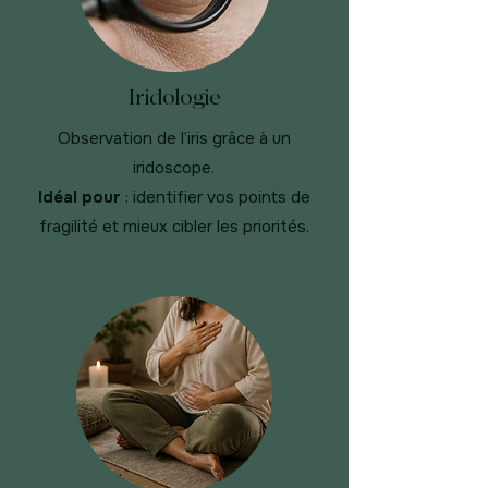
Iridologie
Observation de l’iris grâce à un
iridoscope.
Idéal pour
: identifier vos points de
fragilité et mieux cibler les priorités.