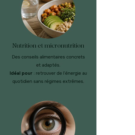
Nutrition et micronutrition
Des conseils alimentaires concrets
et adaptés.
Idéal pour
: retrouver de l’énergie au
quotidien sans régimes extrêmes.