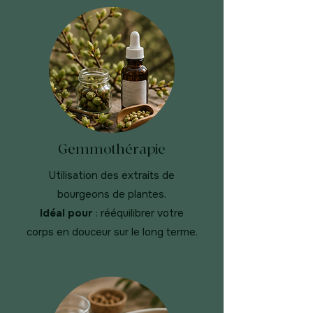
Gemmothérapie
Utilisation des extraits de
bourgeons de plantes.
Idéal pour
: rééquilibrer votre
corps en douceur sur le long terme.