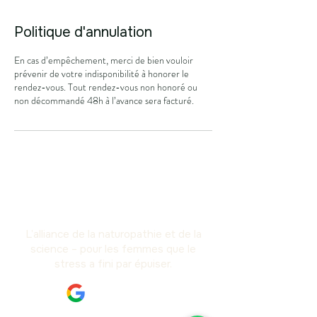
Politique d'annulation
En cas d’empêchement, merci de bien vouloir
prévenir de votre indisponibilité à honorer le
rendez-vous. Tout rendez-vous non honoré ou
non décommandé 48h à l’avance sera facturé.
L’alliance de la naturopathie et de la
science – pour les femmes que le
stress a fini par épuiser.